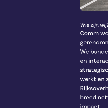
Wie zijn wij
Comm work
gerenomme
We bundel
en intera
strategis
werkt en 
Rijksover
breed net
impact.