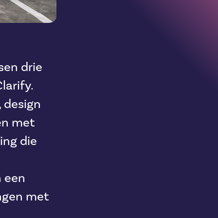
en drie
arify.
, design
en met
ing die
n een
ingen met